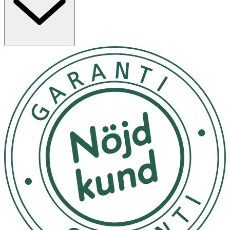
Egenskaper
· Passar de flesta nappar
· Elastisk ring i silikon
· Nickelfritt metallspänne
· Tillverkad i polyester
· CE-märkt
· leopard-design
Användning
· Fäst napphållaren i barnets kläder och i nappen
enligt instruktion.
· Kontrollera att båda ändarna är ordentligt fastsatta
före användning.
· Produkten ska inte användas som leksak eller