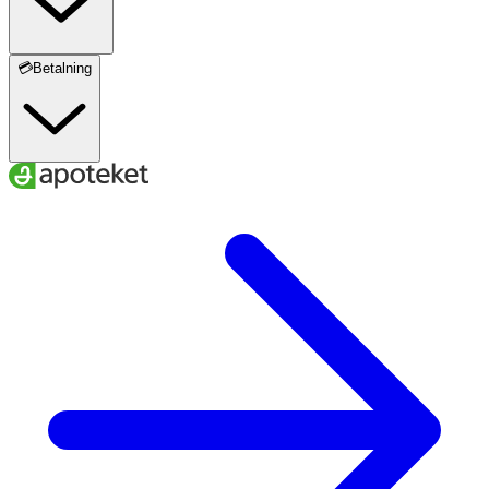
💳Betalning