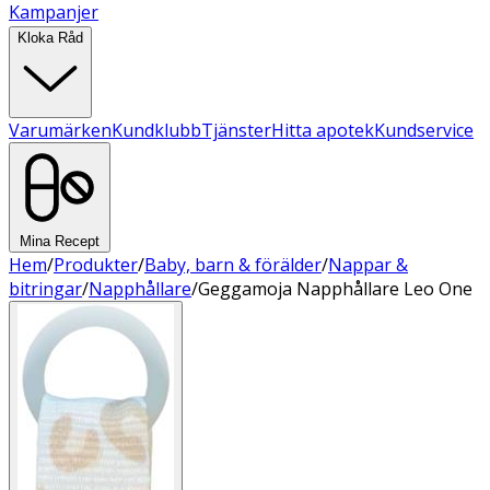
Kampanjer
Kloka Råd
Varumärken
Kundklubb
Tjänster
Hitta apotek
Kundservice
Mina Recept
Hem
/
Produkter
/
Baby, barn & förälder
/
Nappar &
bitringar
/
Napphållare
/
Geggamoja Napphållare Leo One