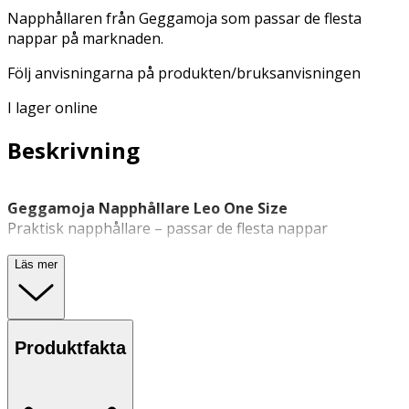
Napphållaren från Geggamoja som passar de flesta
nappar på marknaden.
Följ anvisningarna på produkten/bruksanvisningen
I lager online
Beskrivning
Geggamoja Napphållare Leo One Size
Praktisk napphållare – passar de flesta nappar
Geggamoja Napphållare är en
napphållare
som passar
Läs mer
de flesta nappar på marknaden. Den är utformad för att
hålla nappen inom räckhåll och minska risken för att den
tappas eller försvinner. Med ett elastiskt silikonfäste och
ett nickelfritt metallspänne fästs napphållaren enkelt på
Produktfakta
barnets kläder. Produkten är CE-märkt och har en längd
på 23 cm.