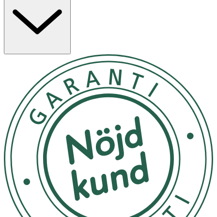
Egenskaper
· Passar de flesta nappar
· Elastisk ring i silikon
· Nickelfritt metallspänne
· Tillverkad i polyester
· Längd: 23 cm
· Grönrandig design
Användning
· Fäst napphållaren i barnets kläder och i nappen
enligt instruktion.
· Kontrollera att båda ändarna är ordentligt fastsatta
före användning.