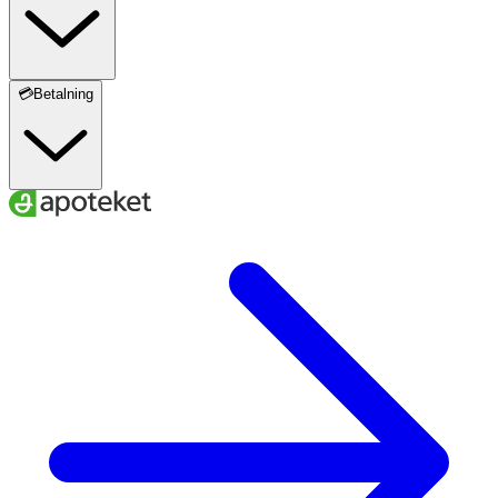
💳Betalning