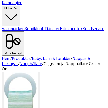
Kampanjer
Kloka Råd
Varumärken
Kundklubb
Tjänster
Hitta apotek
Kundservice
Mina Recept
Hem
/
Produkter
/
Baby, barn & förälder
/
Nappar &
bitringar
/
Napphållare
/
Geggamoja Napphållare Green
On