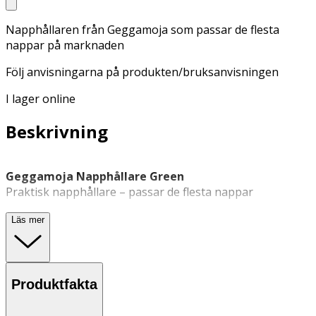
Napphållaren från Geggamoja som passar de flesta
nappar på marknaden
Följ anvisningarna på produkten/bruksanvisningen
I lager online
Beskrivning
Geggamoja Napphållare Green
Praktisk napphållare – passar de flesta nappar
Geggamoja Napphållare är en
napphållare
som passar
Läs mer
de flesta nappar på marknaden. Den är utformad för att
hålla nappen inom räckhåll och minska risken för att den
tappas eller försvinner. Med ett elastiskt silikonfäste och
ett nickelfritt metallspänne fästs napphållaren enkelt på
Produktfakta
barnets kläder. Produkten är CE-märkt och har en längd
på 23 cm.