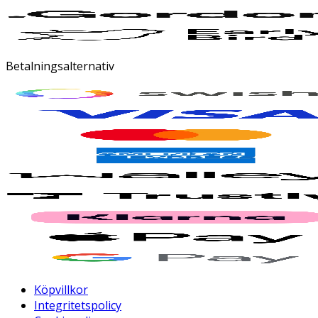
Betalningsalternativ
Köpvillkor
Integritetspolicy