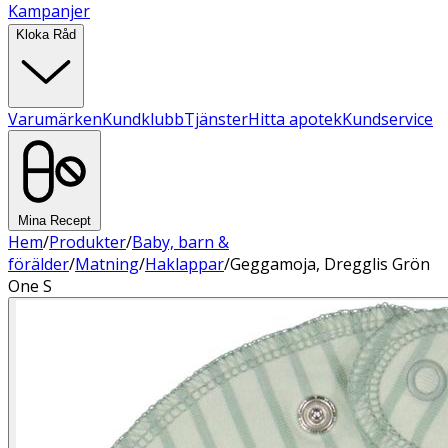
Kampanjer
Kloka Råd
Varumärken
Kundklubb
Tjänster
Hitta apotek
Kundservice
Mina Recept
Hem
/
Produkter
/
Baby, barn &
förälder
/
Matning
/
Haklappar
/
Geggamoja, Dregglis Grön
One S