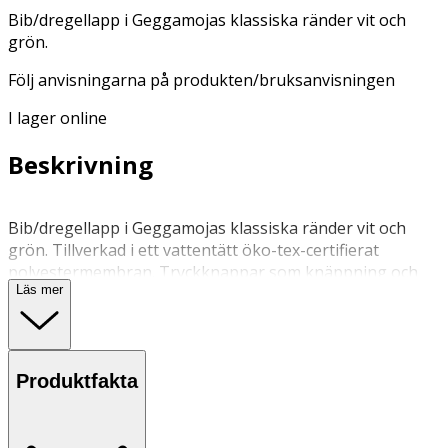
Bib/dregellapp i Geggamojas klassiska ränder vit och
grön.
Följ anvisningarna på produkten/bruksanvisningen
I lager online
Beskrivning
Bib/dregellapp i Geggamojas klassiska ränder vit och
grön. Tillverkad i ett vattentätt öko-tex-certifierat
polyestermembran. Tryckknappar som knäppning och
Läs mer
reglering bak.
30 grader, ingen tumling
Produktfakta
Följ anvisningarna på produkten/bruksanvisningen
OK för gravida och ammande: