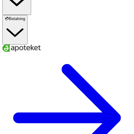
💳Betalning