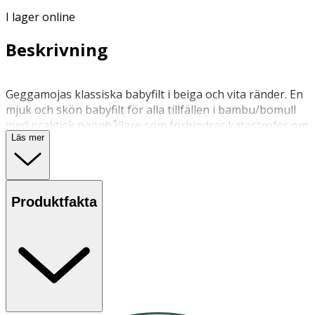
I lager online
Beskrivning
Geggamojas klassiska babyfilt i beiga och vita ränder. En
mjuk och skön babyfilt för alla tillfällen i bambu/bomull
med praktisk napphållare som förhindrar katastrofer om
Läs mer
nappen försvinner. 75x75 cm
30 grader, ingen tumling
Produktfakta
Följ anvisningarna på produkten/bruksanvisningen
OK för gravida och ammande:
Ja