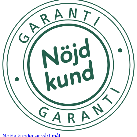
Nöjda kunder är vårt mål