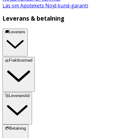
Läs om Apotekets Nöjd kund-garanti
Leverans & betalning
🚚Leverans
🧺Fraktkostnad
🚀Leveranstid
💳Betalning