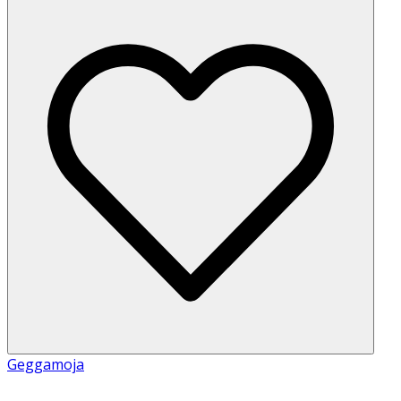
Geggamoja