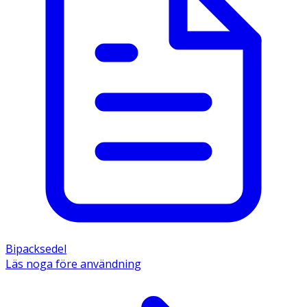
Bipacksedel
Läs noga före användning