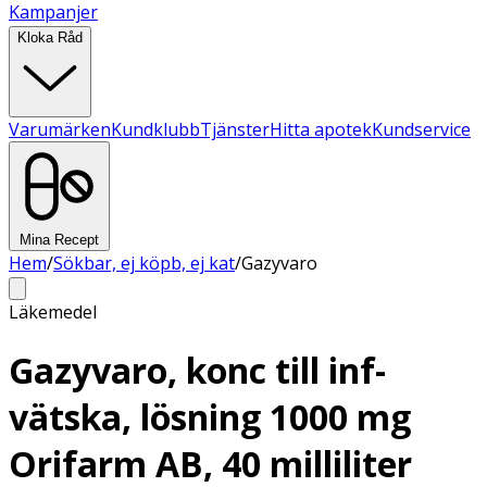
Kampanjer
Kloka Råd
Varumärken
Kundklubb
Tjänster
Hitta apotek
Kundservice
Mina Recept
Hem
/
Sökbar, ej köpb, ej kat
/
Gazyvaro
Läkemedel
Gazyvaro, konc till inf-
vätska, lösning 1000 mg
Orifarm AB, 40 milliliter