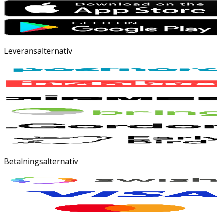
Leveransalternativ
Betalningsalternativ