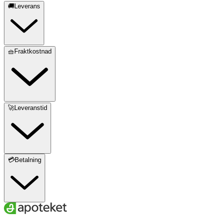
🚚Leverans
🧺Fraktkostnad
🚀Leveranstid
💳Betalning