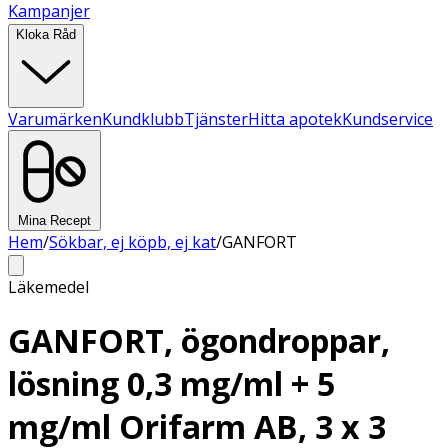
Kampanjer
Kloka Råd
Varumärken
Kundklubb
Tjänster
Hitta apotek
Kundservice
Mina Recept
Hem
/
Sökbar, ej köpb, ej kat
/
GANFORT
Läkemedel
GANFORT, ögondroppar,
lösning 0,3 mg/ml + 5
mg/ml Orifarm AB, 3 x 3