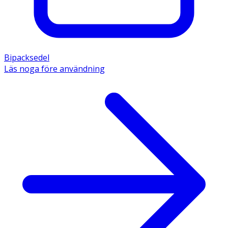
Bipacksedel
Läs noga före användning