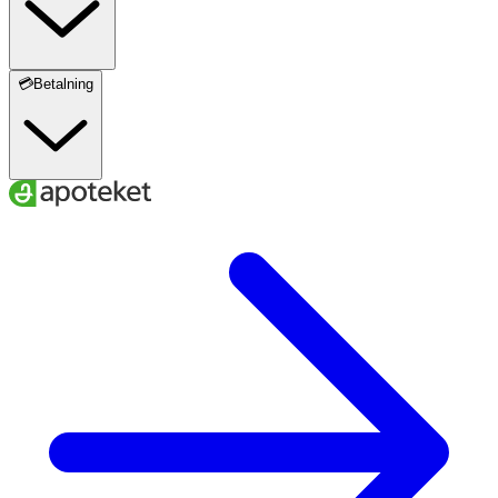
💳Betalning