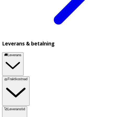
Leverans & betalning
🚚Leverans
🧺Fraktkostnad
🚀Leveranstid