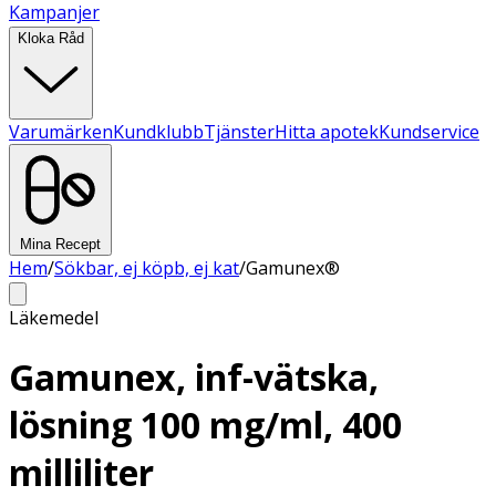
Kampanjer
Kloka Råd
Varumärken
Kundklubb
Tjänster
Hitta apotek
Kundservice
Mina Recept
Hem
/
Sökbar, ej köpb, ej kat
/
Gamunex®
Läkemedel
Gamunex, inf-vätska,
lösning 100 mg/ml, 400
milliliter