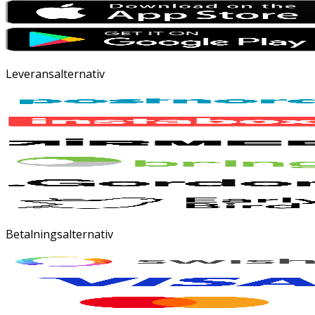
Leveransalternativ
Betalningsalternativ