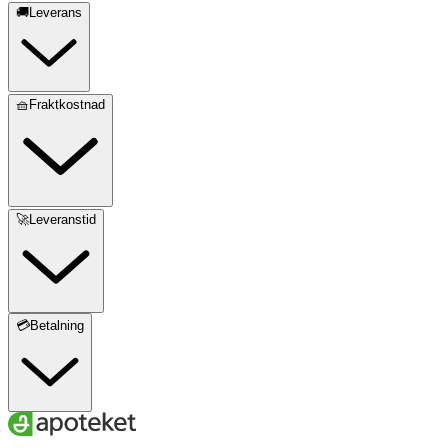
🚚Leverans
🧺Fraktkostnad
🚀Leveranstid
💳Betalning