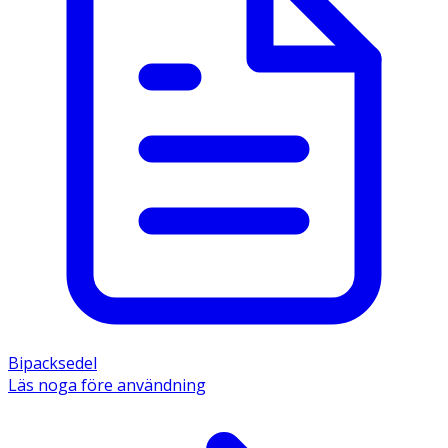
Bipacksedel
Läs noga före användning