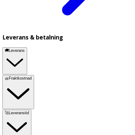
Leverans & betalning
🚚Leverans
🧺Fraktkostnad
🚀Leveranstid