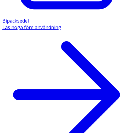
Bipacksedel
Läs noga före användning