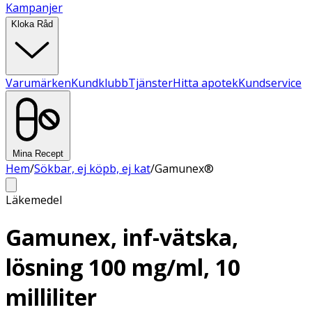
Kampanjer
Kloka Råd
Varumärken
Kundklubb
Tjänster
Hitta apotek
Kundservice
Mina Recept
Hem
/
Sökbar, ej köpb, ej kat
/
Gamunex®
Läkemedel
Gamunex, inf-vätska,
lösning 100 mg/ml, 10
milliliter