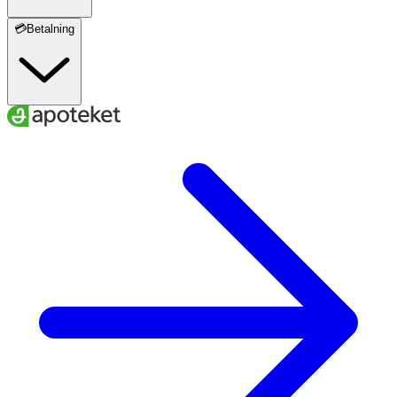
💳Betalning