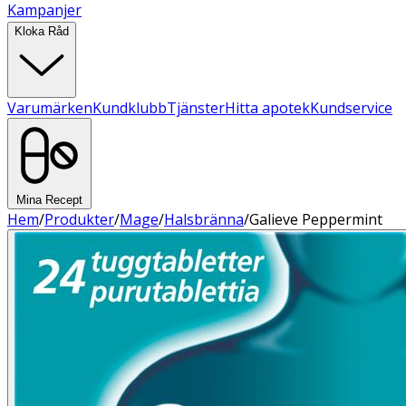
Kampanjer
Kloka Råd
Varumärken
Kundklubb
Tjänster
Hitta apotek
Kundservice
Mina Recept
Hem
/
Produkter
/
Mage
/
Halsbränna
/
Galieve Peppermint