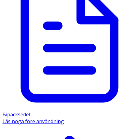
Behandlingstid: Om symtomen kvarstår efter 7
dagar ska en klinisk undersökning göras.
Kan användas under graviditet och amning.
Innehåll
De aktiva substanserna är 250 mg natriumalginat, 133,5
mg natriumvätekarbonat och 80 mg kalciumkarbonat.
Övriga innehållsämnen är mannitol (E421), makrogol 20
000, kopovidon, aspartam (E951), pepparmyntsarom,
magnesiumstearat och acesulfamkalium.
Bipacksedel
Läs noga före användning