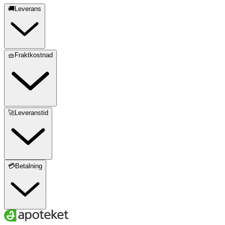
🚚Leverans
🧺Fraktkostnad
🚀Leveranstid
💳Betalning