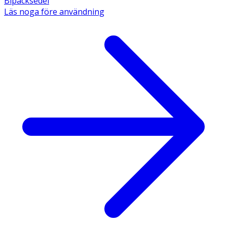
Bipacksedel
Läs noga före användning