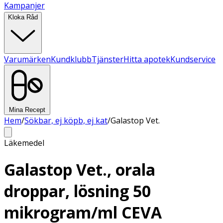
Kampanjer
Kloka Råd
Varumärken
Kundklubb
Tjänster
Hitta apotek
Kundservice
Mina Recept
Hem
/
Sökbar, ej köpb, ej kat
/
Galastop Vet.
Läkemedel
Galastop Vet., orala
droppar, lösning 50
mikrogram/ml CEVA