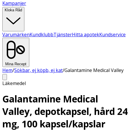
Kampanjer
Kloka Råd
Varumärken
Kundklubb
Tjänster
Hitta apotek
Kundservice
Mina Recept
Hem
/
Sökbar, ej köpb, ej kat
/
Galantamine Medical Valley
Läkemedel
Galantamine Medical
Valley, depotkapsel, hård 24
mg, 100 kapsel/kapslar