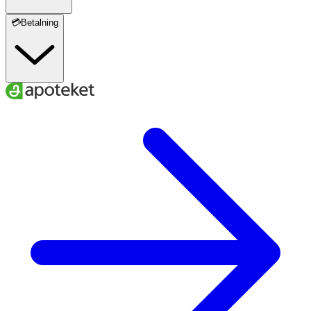
💳Betalning