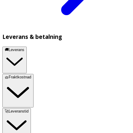
Leverans & betalning
🚚Leverans
🧺Fraktkostnad
🚀Leveranstid