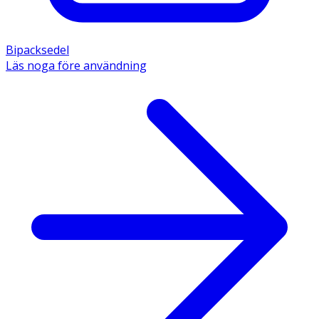
Bipacksedel
Läs noga före användning