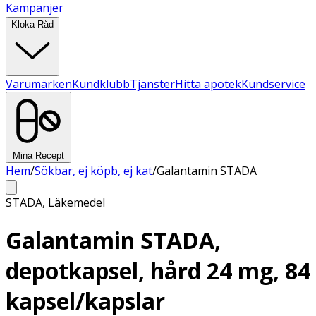
Kampanjer
Kloka Råd
Varumärken
Kundklubb
Tjänster
Hitta apotek
Kundservice
Mina Recept
Hem
/
Sökbar, ej köpb, ej kat
/
Galantamin STADA
STADA
,
Läkemedel
Galantamin STADA,
depotkapsel, hård 24 mg, 84
kapsel/kapslar