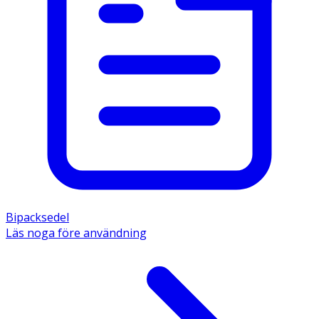
Bipacksedel
Läs noga före användning