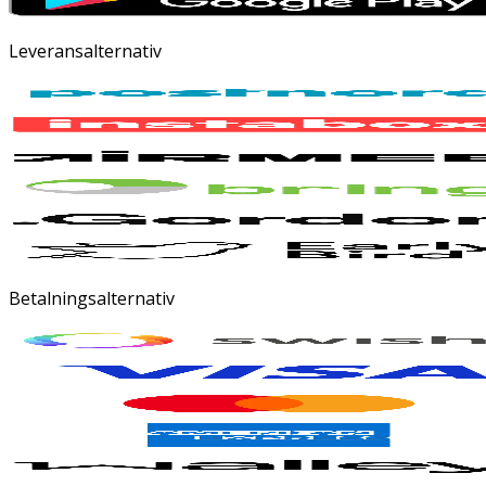
Leveransalternativ
Betalningsalternativ