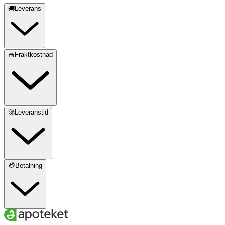
🚚Leverans
🧺Fraktkostnad
🚀Leveranstid
💳Betalning