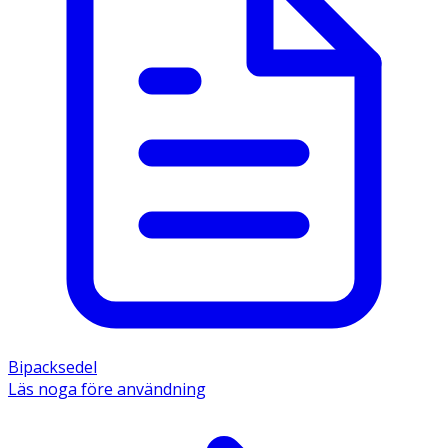
Bipacksedel
Läs noga före användning