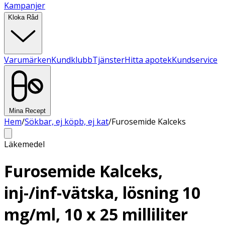
Kampanjer
Kloka Råd
Varumärken
Kundklubb
Tjänster
Hitta apotek
Kundservice
Mina Recept
Hem
/
Sökbar, ej köpb, ej kat
/
Furosemide Kalceks
Läkemedel
Furosemide Kalceks,
inj-/inf-vätska, lösning 10
mg/ml, 10 x 25 milliliter