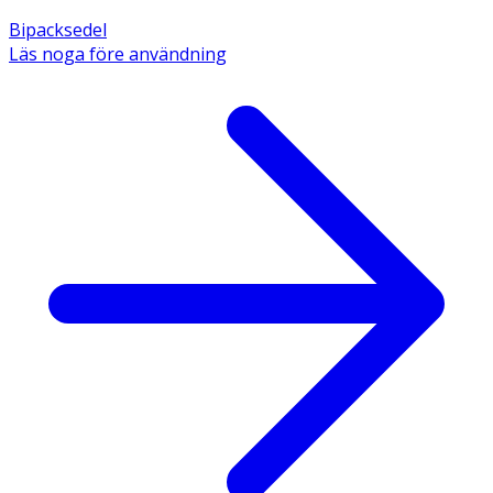
Bipacksedel
Läs noga före användning