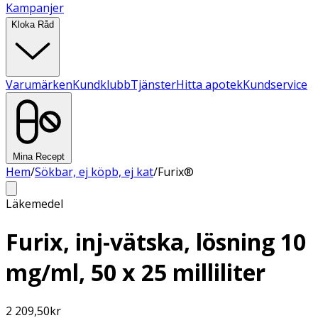
Kampanjer
Kloka Råd
Varumärken
Kundklubb
Tjänster
Hitta apotek
Kundservice
Mina Recept
Hem
/
Sökbar, ej köpb, ej kat
/
Furix®
Läkemedel
Furix, inj-vätska, lösning 10
mg/ml, 50 x 25 milliliter
2 209,50
kr