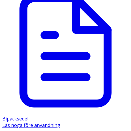
Bipacksedel
Läs noga före användning