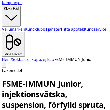
Kampanjer
Kloka Råd
Varumärken
Kundklubb
Tjänster
Hitta apotek
Kundservice
Mina Recept
Hem
/
Sökbar, ej köpb, ej kat
/
FSME-IMMUN Junior
Läkemedel
FSME-IMMUN Junior,
injektionsvätska,
suspension, förfylld spruta,