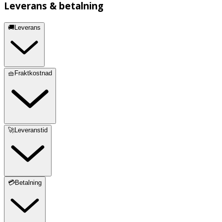
Leverans & betalning
🚚Leverans
🧺Fraktkostnad
🚀Leveranstid
💳Betalning