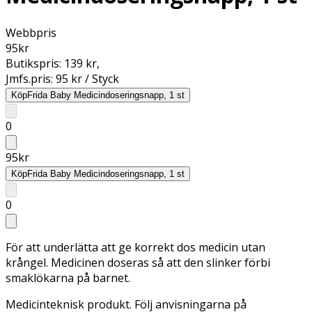
Webbpris
95
kr
Butikspris:
139 kr
,
Jmfs.pris:
95 kr / Styck
Köp
Frida Baby Medicindoseringsnapp, 1 st
0
95
kr
Köp
Frida Baby Medicindoseringsnapp, 1 st
0
För att underlätta att ge korrekt dos medicin utan
krångel. Medicinen doseras så att den slinker förbi
smaklökarna på barnet.
Medicinteknisk produkt. Följ anvisningarna på