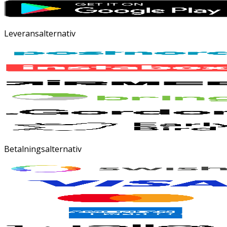
Leveransalternativ
Betalningsalternativ