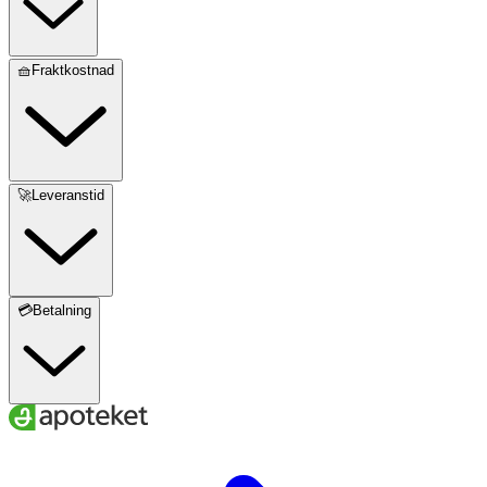
🧺Fraktkostnad
🚀Leveranstid
💳Betalning