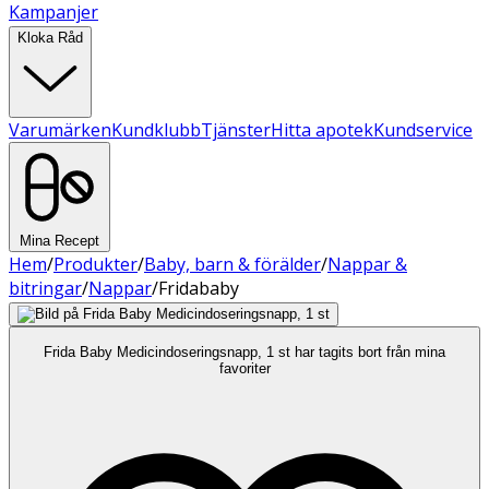
Kampanjer
Kloka Råd
Varumärken
Kundklubb
Tjänster
Hitta apotek
Kundservice
Mina Recept
Hem
/
Produkter
/
Baby, barn & förälder
/
Nappar &
bitringar
/
Nappar
/
Fridababy
Frida Baby Medicindoseringsnapp, 1 st har tagits bort från mina
favoriter