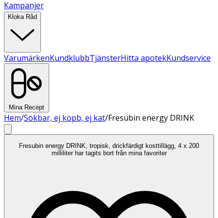
Kampanjer
Kloka Råd
Varumärken
Kundklubb
Tjänster
Hitta apotek
Kundservice
Mina Recept
Hem
/
Sökbar, ej köpb, ej kat
/
Fresubin energy DRINK
Fresubin energy DRINK, tropisk, drickfärdigt kosttillägg, 4 x 200
milliliter har tagits bort från mina favoriter