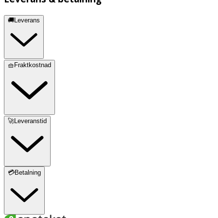
🚚Leverans
🧺Fraktkostnad
🚀Leveranstid
💳Betalning