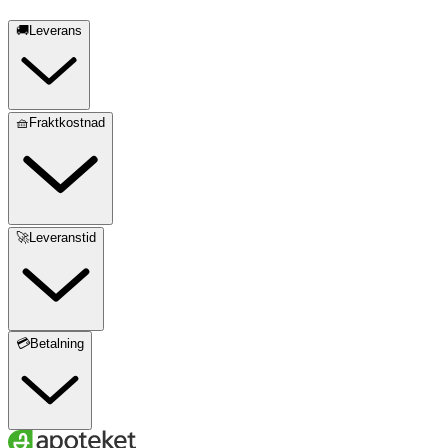
🚚Leverans
🧺Fraktkostnad
🚀Leveranstid
💳Betalning