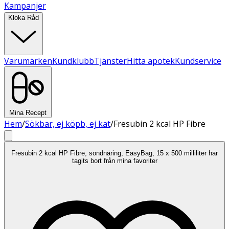
Kampanjer
Kloka Råd
Varumärken
Kundklubb
Tjänster
Hitta apotek
Kundservice
Mina Recept
Hem
/
Sökbar, ej köpb, ej kat
/
Fresubin 2 kcal HP Fibre
Fresubin 2 kcal HP Fibre, sondnäring, EasyBag, 15 x 500 milliliter har
tagits bort från mina favoriter