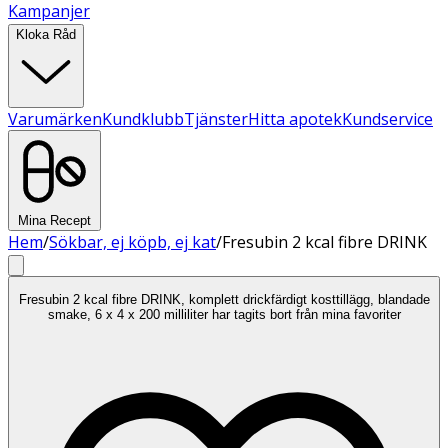
Kampanjer
Kloka Råd
Varumärken
Kundklubb
Tjänster
Hitta apotek
Kundservice
Mina Recept
Hem
/
Sökbar, ej köpb, ej kat
/
Fresubin 2 kcal fibre DRINK
Fresubin 2 kcal fibre DRINK, komplett drickfärdigt kosttillägg, blandade
smake, 6 x 4 x 200 milliliter har tagits bort från mina favoriter