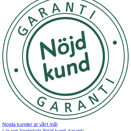
Nöjda kunder är vårt mål
Läs om Apotekets Nöjd kund-garanti