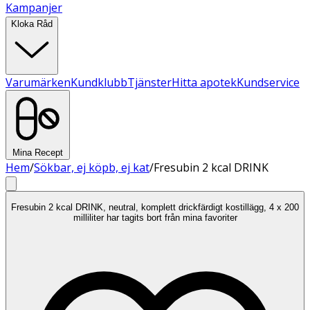
Kampanjer
Kloka Råd
Varumärken
Kundklubb
Tjänster
Hitta apotek
Kundservice
Mina Recept
Hem
/
Sökbar, ej köpb, ej kat
/
Fresubin 2 kcal DRINK
Fresubin 2 kcal DRINK, neutral, komplett drickfärdigt kostillägg, 4 x 200
milliliter har tagits bort från mina favoriter