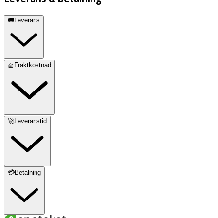
🚚Leverans
🧺Fraktkostnad
🚀Leveranstid
💳Betalning