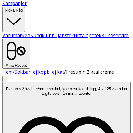
Kampanjer
Kloka Råd
Varumärken
Kundklubb
Tjänster
Hitta apotek
Kundservice
Mina Recept
Hem
/
Sökbar, ej köpb, ej kat
/
Fresubin 2 kcal créme
Fresubin 2 kcal créme, choklad, komplett kosttillägg, 4 x 125 gram har
tagits bort från mina favoriter