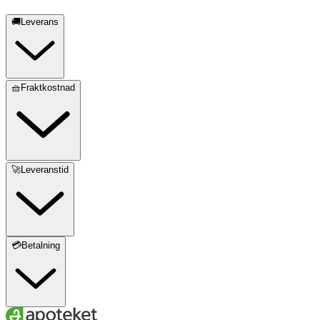
🚚Leverans
🧺Fraktkostnad
🚀Leveranstid
💳Betalning