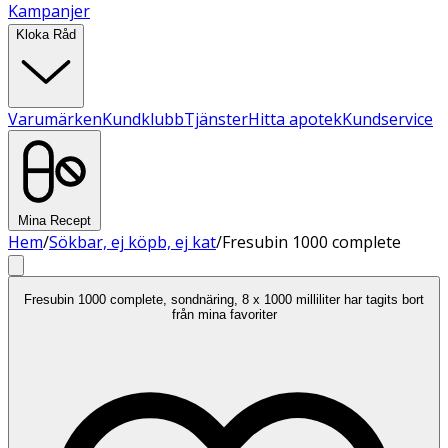
Kampanjer
Kloka Råd
Varumärken
Kundklubb
Tjänster
Hitta apotek
Kundservice
Mina Recept
Hem
/
Sökbar, ej köpb, ej kat
/
Fresubin 1000 complete
Fresubin 1000 complete, sondnäring, 8 x 1000 milliliter har tagits bort
från mina favoriter