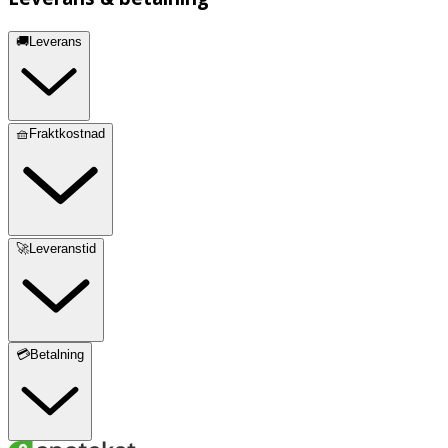
🚚Leverans
🧺Fraktkostnad
🚀Leveranstid
💳Betalning