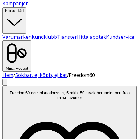
Kampanjer
Kloka Råd
Varumärken
Kundklubb
Tjänster
Hitta apotek
Kundservice
Mina Recept
Hem
/
Sökbar, ej köpb, ej kat
/
Freedom60
Freedom60 administrationsset, 5 ml/h, 50 styck har tagits bort från
mina favoriter