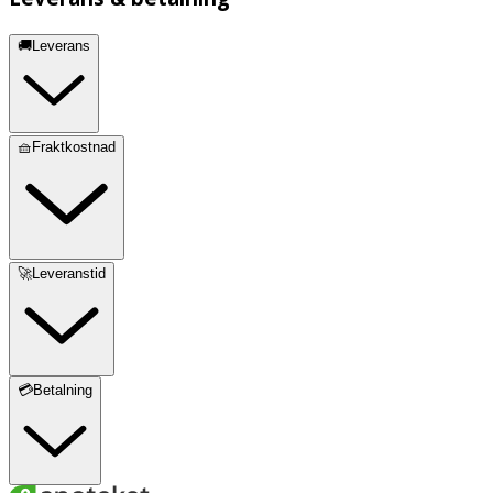
🚚Leverans
🧺Fraktkostnad
🚀Leveranstid
💳Betalning