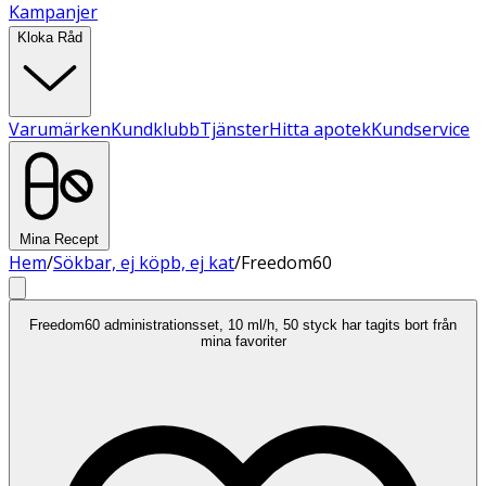
Kampanjer
Kloka Råd
Varumärken
Kundklubb
Tjänster
Hitta apotek
Kundservice
Mina Recept
Hem
/
Sökbar, ej köpb, ej kat
/
Freedom60
Freedom60 administrationsset, 10 ml/h, 50 styck har tagits bort från
mina favoriter