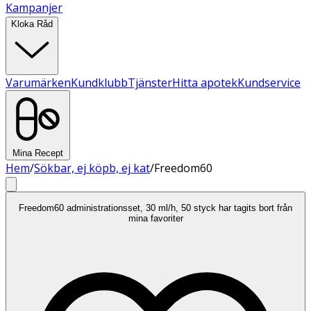
Kampanjer
Kloka Råd
Varumärken
Kundklubb
Tjänster
Hitta apotek
Kundservice
Mina Recept
Hem
/
Sökbar, ej köpb, ej kat
/
Freedom60
Freedom60 administrationsset, 30 ml/h, 50 styck har tagits bort från
mina favoriter