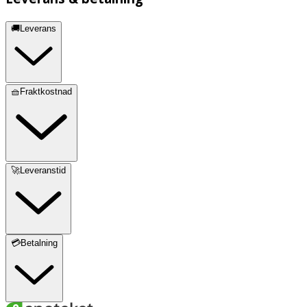
🚚Leverans
🧺Fraktkostnad
🚀Leveranstid
💳Betalning