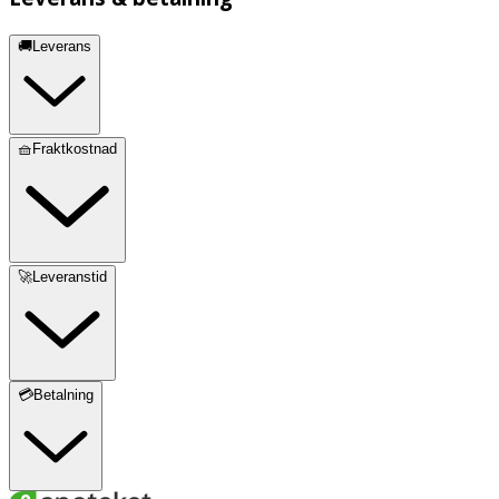
🚚Leverans
🧺Fraktkostnad
🚀Leveranstid
💳Betalning