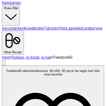
Kampanjer
Kloka Råd
Varumärken
Kundklubb
Tjänster
Hitta apotek
Kundservice
Mina Recept
Hem
/
Sökbar, ej köpb, ej kat
/
Freedom60
Freedom60 administrationsset, 60 ml/h, 50 styck har tagits bort från
mina favoriter