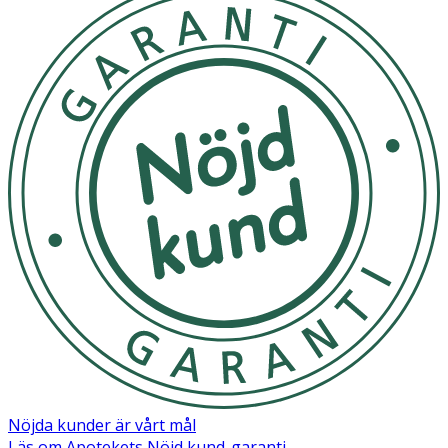
Nöjda kunder är vårt mål
Läs om Apotekets Nöjd kund-garanti