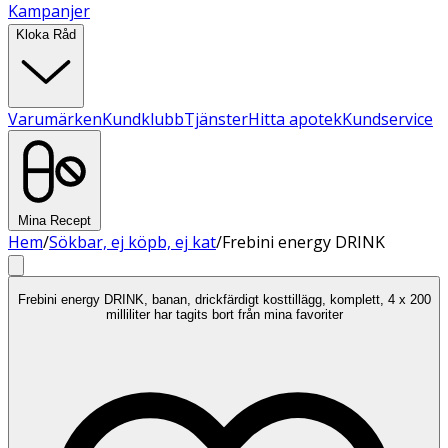
Kampanjer
Kloka Råd
Varumärken
Kundklubb
Tjänster
Hitta apotek
Kundservice
Mina Recept
Hem
/
Sökbar, ej köpb, ej kat
/
Frebini energy DRINK
Frebini energy DRINK, banan, drickfärdigt kosttillägg, komplett, 4 x 200
milliliter har tagits bort från mina favoriter