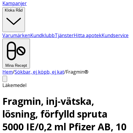
Kampanjer
Kloka Råd
Varumärken
Kundklubb
Tjänster
Hitta apotek
Kundservice
Mina Recept
Hem
/
Sökbar, ej köpb, ej kat
/
Fragmin®
Läkemedel
Fragmin, inj-vätska,
lösning, förfylld spruta
5000 IE/0,2 ml Pfizer AB, 10