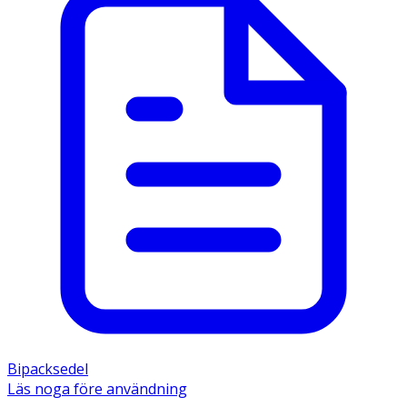
Bipacksedel
Läs noga före användning