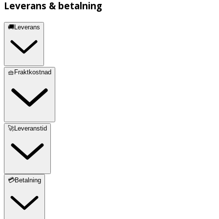
Leverans & betalning
🚚Leverans
🧺Fraktkostnad
🚀Leveranstid
💳Betalning