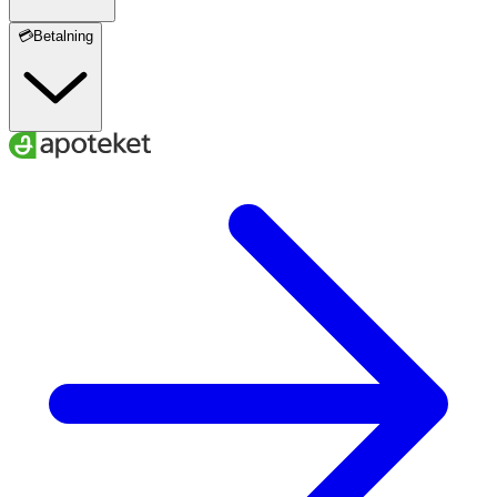
💳Betalning