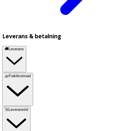
Leverans & betalning
🚚Leverans
🧺Fraktkostnad
🚀Leveranstid