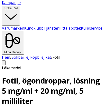
Kampanjer
Kloka Råd
Varumärken
Kundklubb
Tjänster
Hitta apotek
Kundservice
Mina Recept
Hem
/
Sökbar, ej köpb, ej kat
/
Fotil
Läkemedel
Fotil, ögondroppar, lösning
5 mg/ml + 20 mg/ml, 5
milliliter