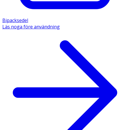
Bipacksedel
Läs noga före användning