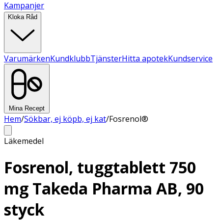
Kampanjer
Kloka Råd
Varumärken
Kundklubb
Tjänster
Hitta apotek
Kundservice
Mina Recept
Hem
/
Sökbar, ej köpb, ej kat
/
Fosrenol®
Läkemedel
Fosrenol, tuggtablett 750
mg Takeda Pharma AB, 90
styck