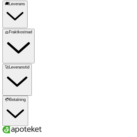
🚚Leverans
🧺Fraktkostnad
🚀Leveranstid
💳Betalning