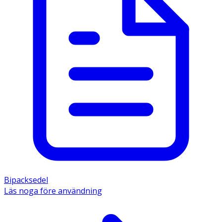
Bipacksedel
Läs noga före användning