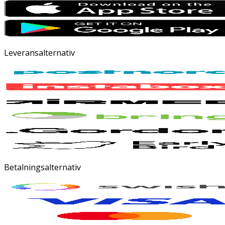
Leveransalternativ
Betalningsalternativ