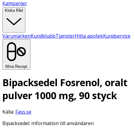
Kampanjer
Kloka Råd
Varumärken
Kundklubb
Tjänster
Hitta apotek
Kundservice
Mina Recept
Bipacksedel Fosrenol, oralt
pulver 1000 mg, 90 styck
Källa:
Fass.se
Bipacksedel: Information till användaren