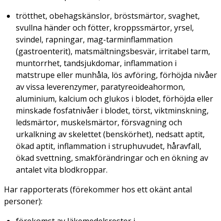
trötthet, obehagskänslor, bröstsmärtor, svaghet,
svullna händer och fötter, kroppssmärtor, yrsel,
svindel, rapningar, mag-tarminflammation
(gastroenterit), matsmältningsbesvär, irritabel tarm,
muntorrhet, tandsjukdomar, inflammation i
matstrupe eller munhåla, lös avföring, förhöjda nivåer
av vissa leverenzymer, paratyreoideahormon,
aluminium, kalcium och glukos i blodet, förhöjda eller
minskade fosfatnivåer i blodet, törst, viktminskning,
ledsmärtor, muskelsmärtor, försvagning och
urkalkning av skelettet (benskörhet), nedsatt aptit,
ökad aptit, inflammation i struphuvudet, håravfall,
ökad svettning, smakförändringar och en ökning av
antalet vita blodkroppar.
Har rapporterats (förekommer hos ett okänt antal
personer):
förekomst av läkemedelsrester i