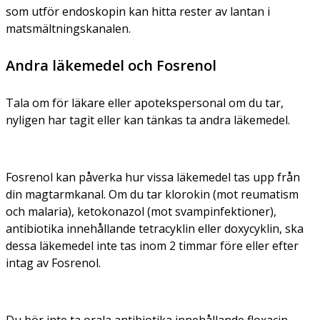
som utför endoskopin kan hitta rester av lantan i
matsmältningskanalen.
Andra läkemedel och Fosrenol
Tala om för läkare eller apotekspersonal om du tar,
nyligen har tagit eller kan tänkas ta andra läkemedel.
Fosrenol kan påverka hur vissa läkemedel tas upp från
din magtarmkanal. Om du tar klorokin (mot reumatism
och malaria), ketokonazol (mot svampinfektioner),
antibiotika innehållande tetracyklin eller doxycyklin, ska
dessa läkemedel inte tas inom 2 timmar före eller efter
intag av Fosrenol.
Du bör inte ta orala antibiotika innehållande floxacin