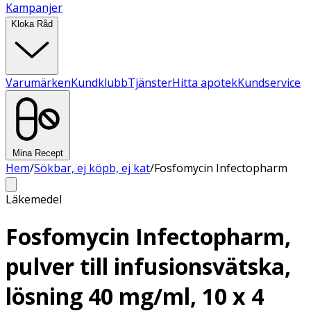
Kampanjer
Kloka Råd
Varumärken
Kundklubb
Tjänster
Hitta apotek
Kundservice
Mina Recept
Hem
/
Sökbar, ej köpb, ej kat
/
Fosfomycin Infectopharm
Läkemedel
Fosfomycin Infectopharm,
pulver till infusionsvätska,
lösning 40 mg/ml, 10 x 4