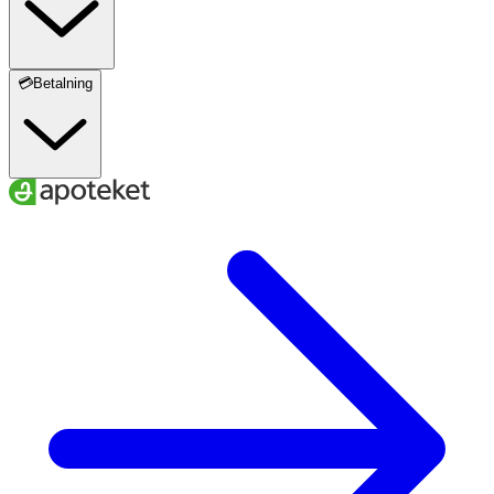
💳Betalning