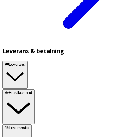
Leverans & betalning
🚚Leverans
🧺Fraktkostnad
🚀Leveranstid