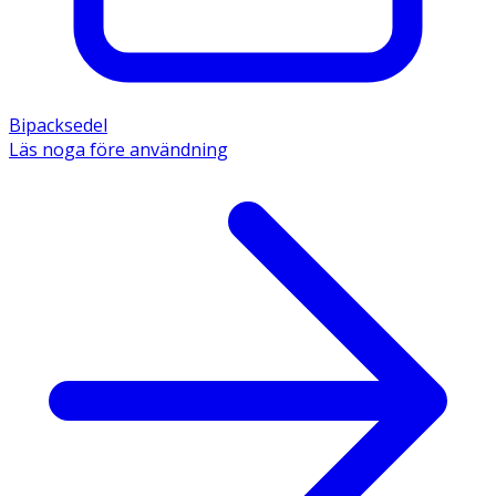
Bipacksedel
Läs noga före användning