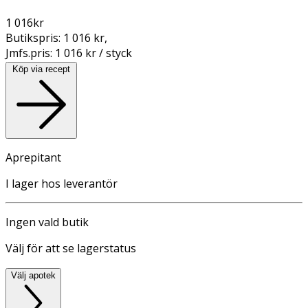
1 016
kr
Butikspris:
1 016 kr
,
Jmfs.pris:
1 016 kr / styck
Köp via recept
Aprepitant
I lager hos leverantör
Ingen vald butik
Välj för att se lagerstatus
Välj apotek