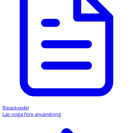
Bipacksedel
Läs noga före användning