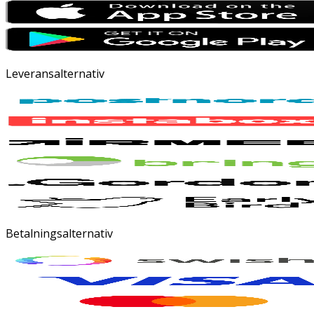
Leveransalternativ
Betalningsalternativ