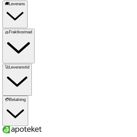
🚚Leverans
🧺Fraktkostnad
🚀Leveranstid
💳Betalning