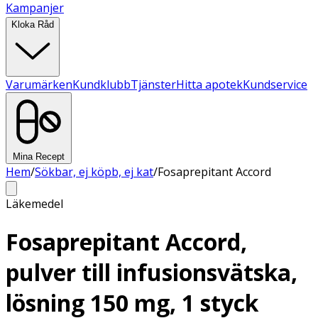
Kampanjer
Kloka Råd
Varumärken
Kundklubb
Tjänster
Hitta apotek
Kundservice
Mina Recept
Hem
/
Sökbar, ej köpb, ej kat
/
Fosaprepitant Accord
Läkemedel
Fosaprepitant Accord,
pulver till infusionsvätska,
lösning 150 mg, 1 styck