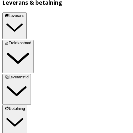
Leverans & betalning
🚚Leverans
🧺Fraktkostnad
🚀Leveranstid
💳Betalning