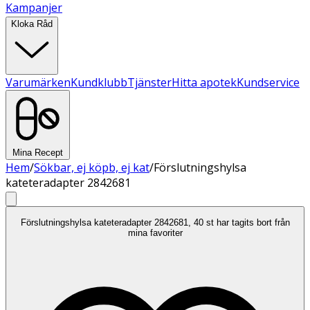
Kampanjer
Kloka Råd
Varumärken
Kundklubb
Tjänster
Hitta apotek
Kundservice
Mina Recept
Hem
/
Sökbar, ej köpb, ej kat
/
Förslutningshylsa
kateteradapter 2842681
Förslutningshylsa kateteradapter 2842681, 40 st har tagits bort från
mina favoriter