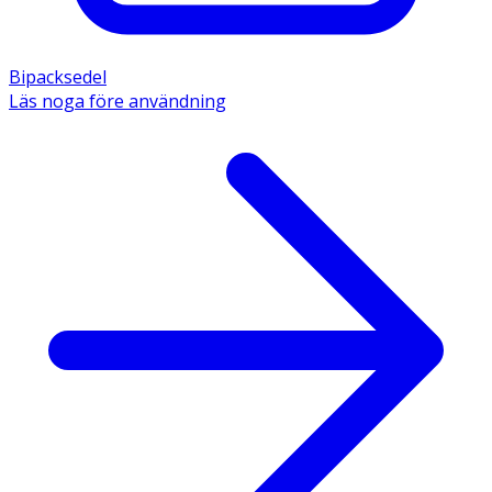
Bipacksedel
Läs noga före användning