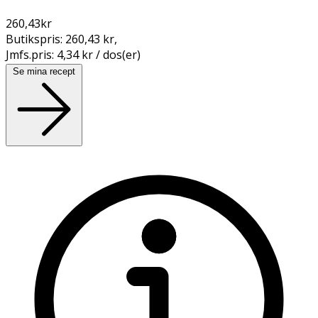
260,43
kr
Butikspris:
260,43 kr
,
Jmfs.pris:
4,34 kr / dos(er)
Se mina recept