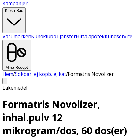
Kampanjer
Kloka Råd
Varumärken
Kundklubb
Tjänster
Hitta apotek
Kundservice
Mina Recept
Hem
/
Sökbar, ej köpb, ej kat
/
Formatris Novolizer
Läkemedel
Formatris Novolizer,
inhal.pulv 12
mikrogram/dos, 60 dos(er)