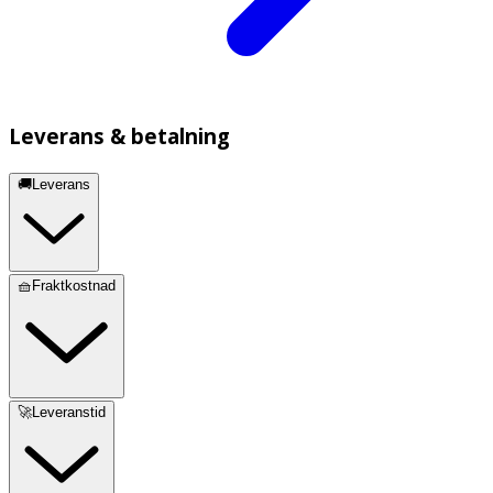
Leverans & betalning
🚚Leverans
🧺Fraktkostnad
🚀Leveranstid