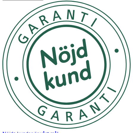
underlätta tarmtömning. • ForlaxGO är en oral lösning,
dospåsen kan drickas direkt eller med ett glas vatten. •
Det rekommenderas att ta ForlaxGO en på morgonen. •
Varje dospåse ska endast användas en gång efter
öppnandet. Dosrekommendation: Vuxna: 1 till 2 dospåsar
per dag Barn från 8 år: 1 dospåse varannan dag till att
börja med, upp till 2 dospåsar per dag Behandlingstid får
inte överskrida 15 dagar.
ForlaxGO förvaras på en torr plats i skydd från värme och
ljus.
OK för gravida och ammande:
Ja
Ingredienser:
Varje dospåse på 18,7 ml innehåller 10 g makrogol 4000
Andra ingredienser: Hallonsmak*,
karboximetylcellulosanatrium, vattenfri citronsyra,
kaliumsorbat, sukralos, vatten. *sammansättning av