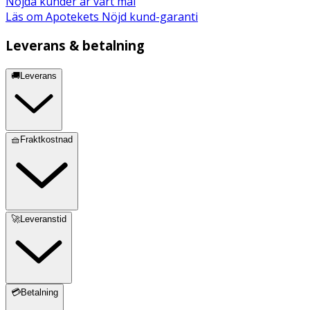
Nöjda kunder är vårt mål
hallonsmak: 93,7% propylenglykol (E1520), 0,1% ättiksyra
Läs om Apotekets Nöjd kund-garanti
(E260), smakämnen
Leverans & betalning
🚚Leverans
🧺Fraktkostnad
🚀Leveranstid
💳Betalning