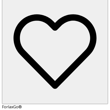
ForlaxGo®