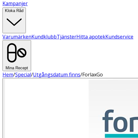
Kampanjer
Kloka Råd
Varumärken
Kundklubb
Tjänster
Hitta apotek
Kundservice
Mina Recept
Hem
/
Special
/
Utgångsdatum finns
/
ForlaxGo