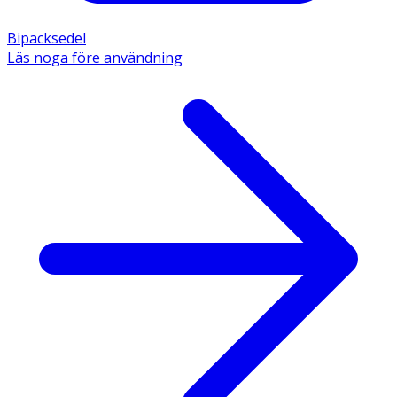
Bipacksedel
Läs noga före användning