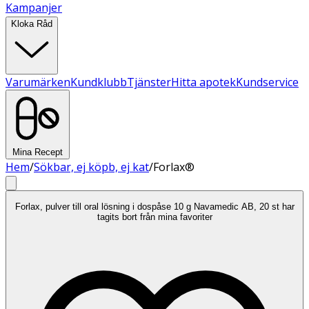
Kampanjer
Kloka Råd
Varumärken
Kundklubb
Tjänster
Hitta apotek
Kundservice
Mina Recept
Hem
/
Sökbar, ej köpb, ej kat
/
Forlax®
Forlax, pulver till oral lösning i dospåse 10 g Navamedic AB, 20 st har
tagits bort från mina favoriter