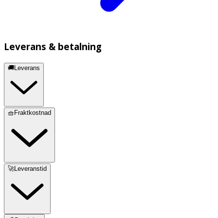
Leverans & betalning
🚚Leverans
🧺Fraktkostnad
🚀Leveranstid