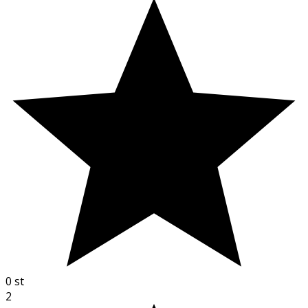
0
st
2