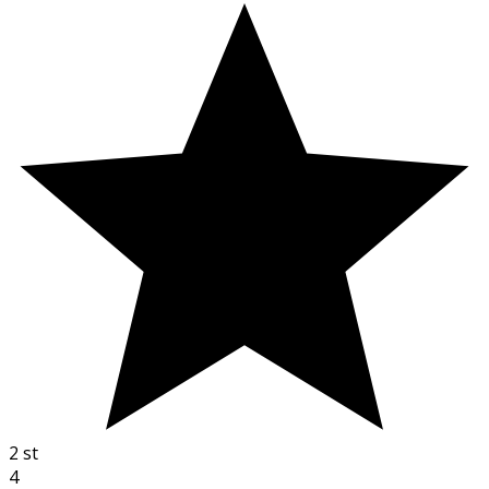
2
st
4