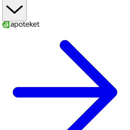
Tocopherol, Perfume/Aroma/Antioxidant, Sodium
Phytate, Pongamia Pinnata Seed Extract, Pongamol.