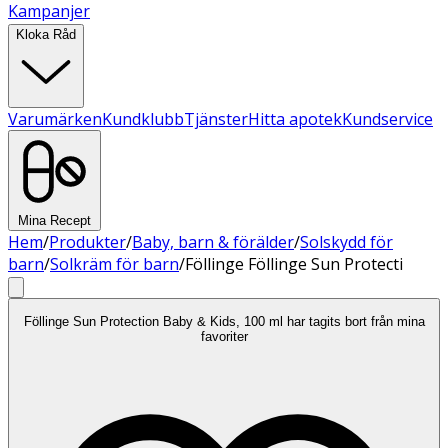
Kampanjer
Kloka Råd
Varumärken
Kundklubb
Tjänster
Hitta apotek
Kundservice
Mina Recept
Hem
/
Produkter
/
Baby, barn & förälder
/
Solskydd för
barn
/
Solkräm för barn
/
Föllinge Föllinge Sun Protecti
Föllinge Sun Protection Baby & Kids, 100 ml har tagits bort från mina
favoriter