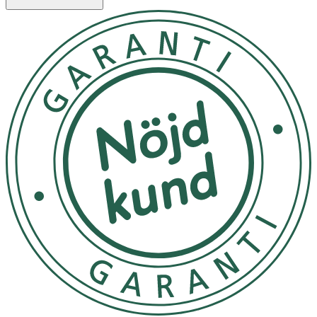
Egenskaper
- SPF 50 med fysikaliskt filter (invisible zink)
- Anpassad för känslig barnhud
- Innehåller kokosolja, solrosolja och sheasmör
- Med probiotika, allantoin och karanjafröextrakt
- Vattenfast, doftfri och lätt att applicera
- Korallvänlig och lämplig för känslig hud
Användning
- Applicera ett jämnt lager i ansikte och på kropp före
solexponering.
- Återapplicera varannan timme samt alltid efter bad eller
svettning.
- Använd på hud som inte skyddas av kläder eller skugga.