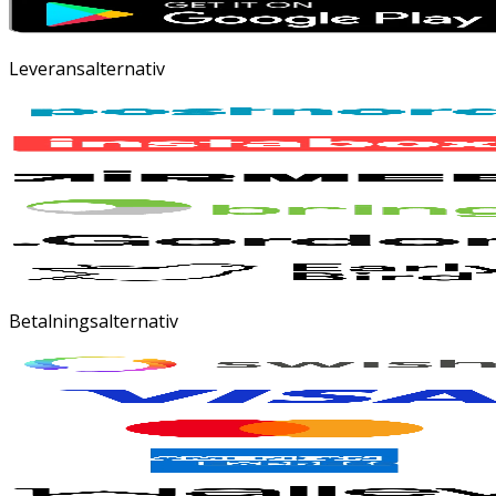
Leveransalternativ
Betalningsalternativ