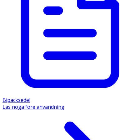
Bipacksedel
Läs noga före användning