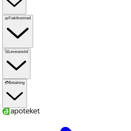
🧺Fraktkostnad
🚀Leveranstid
💳Betalning