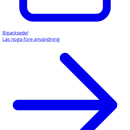
Bipacksedel
Läs noga före användning