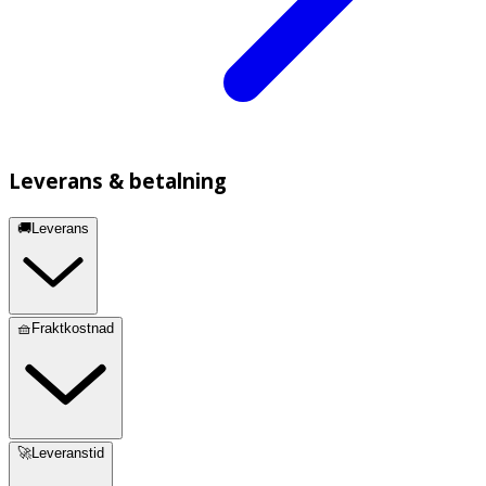
Leverans & betalning
🚚Leverans
🧺Fraktkostnad
🚀Leveranstid