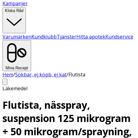
Kampanjer
Kloka Råd
Varumärken
Kundklubb
Tjänster
Hitta apotek
Kundservice
Mina Recept
Hem
/
Sökbar, ej köpb, ej kat
/
Flutista
Läkemedel
Flutista, nässpray,
suspension 125 mikrogram
+ 50 mikrogram/sprayning,