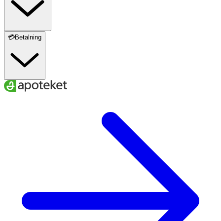
💳Betalning