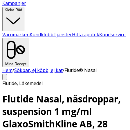
Kampanjer
Kloka Råd
Varumärken
Kundklubb
Tjänster
Hitta apotek
Kundservice
Mina Recept
Hem
/
Sökbar, ej köpb, ej kat
/
Flutide® Nasal
Flutide
,
Läkemedel
Flutide Nasal, näsdroppar,
suspension 1 mg/ml
GlaxoSmithKline AB, 28