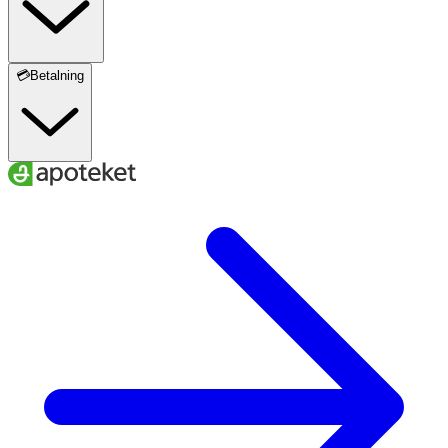
💳Betalning