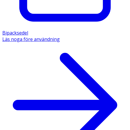
Bipacksedel
Läs noga före användning