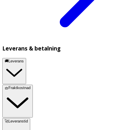
Leverans & betalning
🚚Leverans
🧺Fraktkostnad
🚀Leveranstid