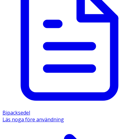
Bipacksedel
Läs noga före användning