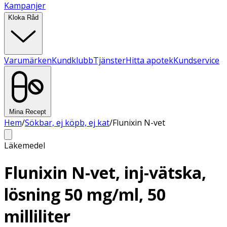
Kampanjer
Kloka Råd
Varumärken
Kundklubb
Tjänster
Hitta apotek
Kundservice
Mina Recept
Hem
/
Sökbar, ej köpb, ej kat
/
Flunixin N-vet
Läkemedel
Flunixin N-vet, inj-vätska,
lösning 50 mg/ml, 50
milliliter