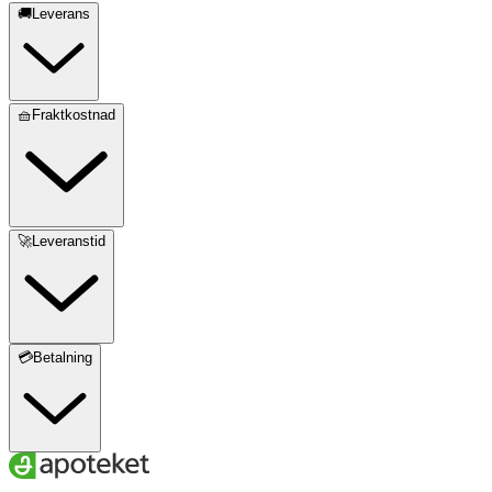
🚚Leverans
🧺Fraktkostnad
🚀Leveranstid
💳Betalning