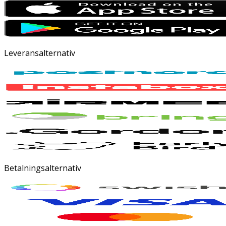
Leveransalternativ
Betalningsalternativ