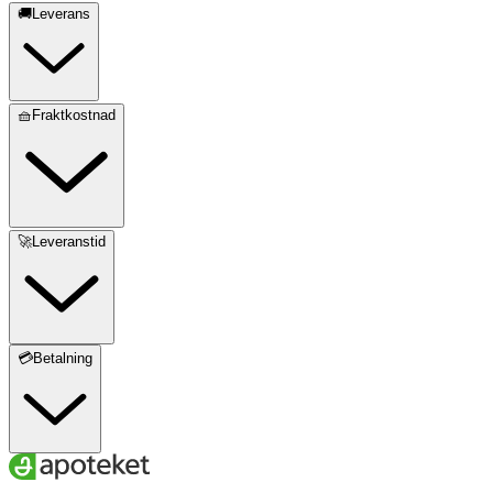
🚚Leverans
🧺Fraktkostnad
🚀Leveranstid
💳Betalning