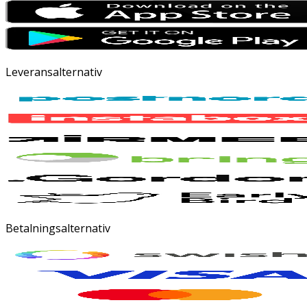
Leveransalternativ
Betalningsalternativ