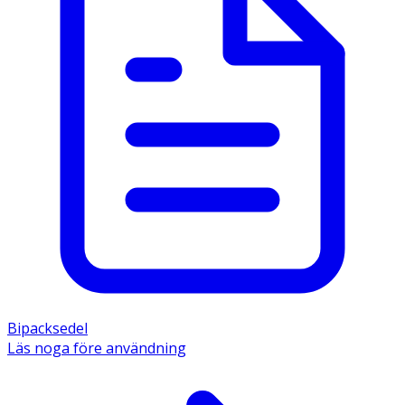
Bipacksedel
Läs noga före användning