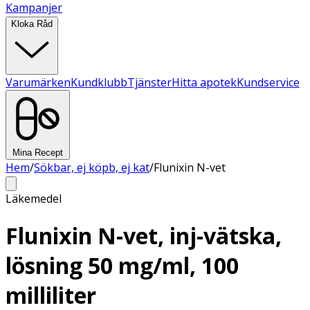
Kampanjer
Kloka Råd
Varumärken
Kundklubb
Tjänster
Hitta apotek
Kundservice
Mina Recept
Hem
/
Sökbar, ej köpb, ej kat
/
Flunixin N-vet
Läkemedel
Flunixin N-vet, inj-vätska,
lösning 50 mg/ml, 100
milliliter