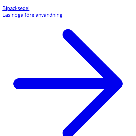
Bipacksedel
Läs noga före användning