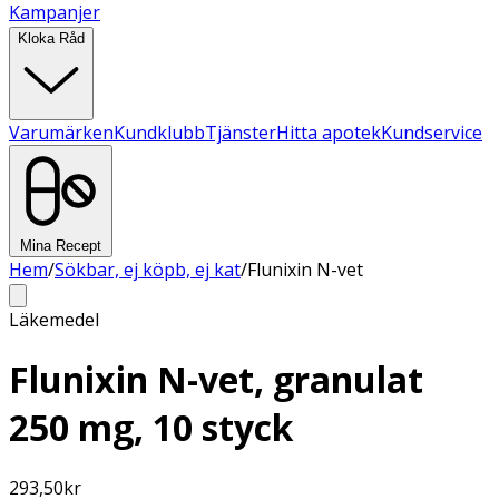
Kampanjer
Kloka Råd
Varumärken
Kundklubb
Tjänster
Hitta apotek
Kundservice
Mina Recept
Hem
/
Sökbar, ej köpb, ej kat
/
Flunixin N-vet
Läkemedel
Flunixin N-vet, granulat
250 mg, 10 styck
293,50
kr