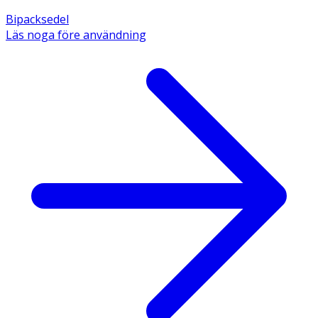
Bipacksedel
Läs noga före användning