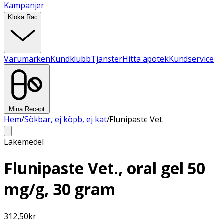
Kampanjer
Kloka Råd
Varumärken
Kundklubb
Tjänster
Hitta apotek
Kundservice
Mina Recept
Hem
/
Sökbar, ej köpb, ej kat
/
Flunipaste Vet.
Läkemedel
Flunipaste Vet., oral gel 50
mg/g, 30 gram
312,50
kr