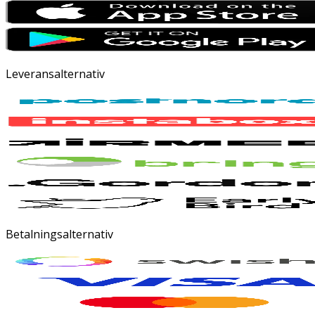
Leveransalternativ
Betalningsalternativ