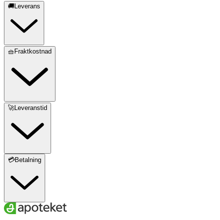
🚚Leverans
🧺Fraktkostnad
🚀Leveranstid
💳Betalning