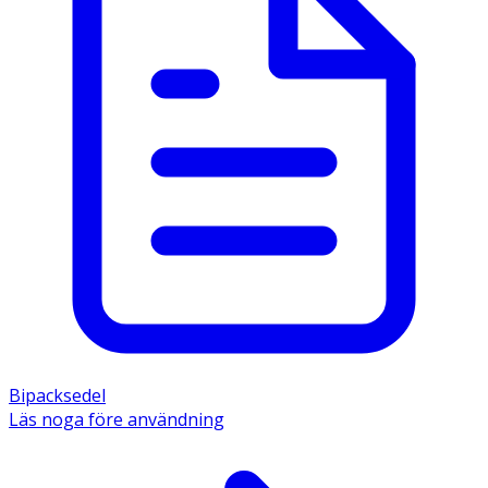
Bipacksedel
Läs noga före användning