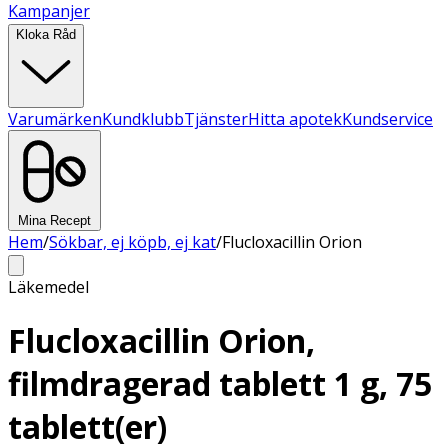
Kampanjer
Kloka Råd
Varumärken
Kundklubb
Tjänster
Hitta apotek
Kundservice
Mina Recept
Hem
/
Sökbar, ej köpb, ej kat
/
Flucloxacillin Orion
Läkemedel
Flucloxacillin Orion,
filmdragerad tablett 1 g, 75
tablett(er)