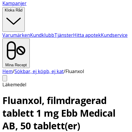
Kampanjer
Kloka Råd
Varumärken
Kundklubb
Tjänster
Hitta apotek
Kundservice
Mina Recept
Hem
/
Sökbar, ej köpb, ej kat
/
Fluanxol
Läkemedel
Fluanxol, filmdragerad
tablett 1 mg Ebb Medical
AB, 50 tablett(er)