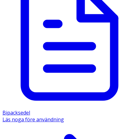
Bipacksedel
Läs noga före användning