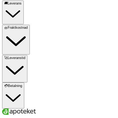
🚚Leverans
🧺Fraktkostnad
🚀Leveranstid
💳Betalning