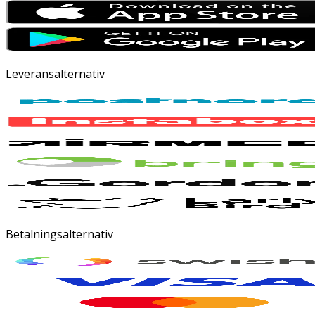
Leveransalternativ
Betalningsalternativ