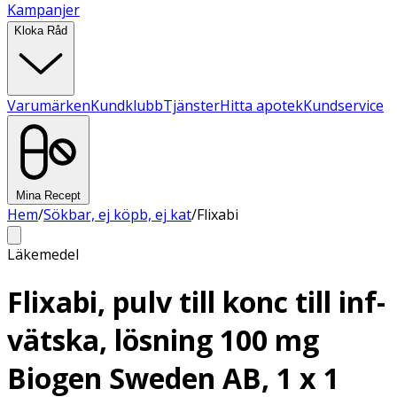
Kampanjer
Kloka Råd
Varumärken
Kundklubb
Tjänster
Hitta apotek
Kundservice
Mina Recept
Hem
/
Sökbar, ej köpb, ej kat
/
Flixabi
Läkemedel
Flixabi, pulv till konc till inf-
vätska, lösning 100 mg
Biogen Sweden AB, 1 x 1