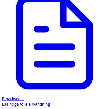
Bipacksedel
Läs noga före användning