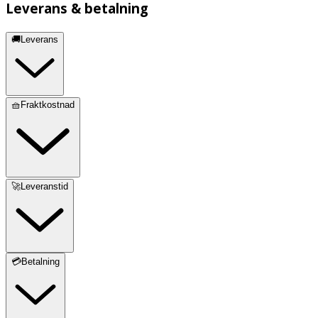
Leverans & betalning
🚚Leverans
🧺Fraktkostnad
🚀Leveranstid
💳Betalning