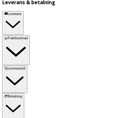
Leverans & betalning
🚚Leverans
🧺Fraktkostnad
🚀Leveranstid
💳Betalning