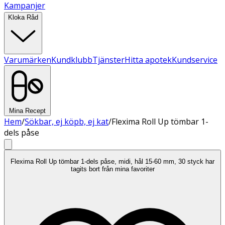
Kampanjer
Kloka Råd
Varumärken
Kundklubb
Tjänster
Hitta apotek
Kundservice
Mina Recept
Hem
/
Sökbar, ej köpb, ej kat
/
Flexima Roll Up tömbar 1-
dels påse
Flexima Roll Up tömbar 1-dels påse, midi, hål 15-60 mm, 30 styck har
tagits bort från mina favoriter